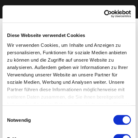
Diese Webseite verwendet Cookies
Wir verwenden Cookies, um Inhalte und Anzeigen zu
personalisieren, Funktionen für soziale Medien anbieten
zu können und die Zugriffe auf unsere Website zu
analysieren. Außerdem geben wir Informationen zu Ihrer
Verwendung unserer Website an unsere Partner für
soziale Medien, Werbung und Analysen weiter. Unsere
Partner führen diese Informationen möglicherweise mit
weiteren Daten zusammen, die Sie ihnen bereitgestellt
haben oder die sie im Rahmen Ihrer Nutzung der Dienste
gesammelt haben. Sie geben Einwilligung zu unseren
Einwilligungsauswahl
Cookies, wenn Sie unsere Webseite weiterhin nutzen.
Notwendig