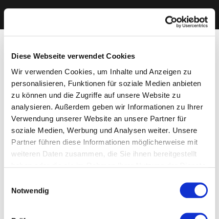
Diese Webseite verwendet Cookies
Wir verwenden Cookies, um Inhalte und Anzeigen zu
personalisieren, Funktionen für soziale Medien anbieten
zu können und die Zugriffe auf unsere Website zu
analysieren. Außerdem geben wir Informationen zu Ihrer
Verwendung unserer Website an unsere Partner für
soziale Medien, Werbung und Analysen weiter. Unsere
Partner führen diese Informationen möglicherweise mit
weiteren Daten zusammen, die Sie ihnen bereitgestellt
haben oder die sie im Rahmen Ihrer Nutzung der Dienste
gesammelt haben. Sie geben Einwilligung zu unseren
Einwilligungsauswahl
Cookies, wenn Sie unsere Webseite weiterhin nutzen.
Notwendig