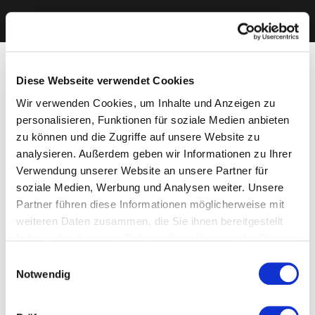
Diese Webseite verwendet Cookies
Wir verwenden Cookies, um Inhalte und Anzeigen zu
personalisieren, Funktionen für soziale Medien anbieten
zu können und die Zugriffe auf unsere Website zu
analysieren. Außerdem geben wir Informationen zu Ihrer
Verwendung unserer Website an unsere Partner für
soziale Medien, Werbung und Analysen weiter. Unsere
Partner führen diese Informationen möglicherweise mit
weiteren Daten zusammen, die Sie ihnen bereitgestellt
haben oder die sie im Rahmen Ihrer Nutzung der Dienste
gesammelt haben. Sie geben Einwilligung zu unseren
Einwilligungsauswahl
Cookies, wenn Sie unsere Webseite weiterhin nutzen.
Notwendig