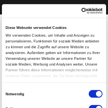
Diese Webseite verwendet Cookies
Wir verwenden Cookies, um Inhalte und Anzeigen zu
personalisieren, Funktionen für soziale Medien anbieten
zu können und die Zugriffe auf unsere Website zu
analysieren. Außerdem geben wir Informationen zu Ihrer
Verwendung unserer Website an unsere Partner für
soziale Medien, Werbung und Analysen weiter. Unsere
Partner führen diese Informationen möglicherweise mit
weiteren Daten zusammen, die Sie ihnen bereitgestellt
haben oder die sie im Rahmen Ihrer Nutzung der Dienste
gesammelt haben. Sie geben Einwilligung zu unseren
Einwilligungsauswahl
Cookies, wenn Sie unsere Webseite weiterhin nutzen.
Notwendig