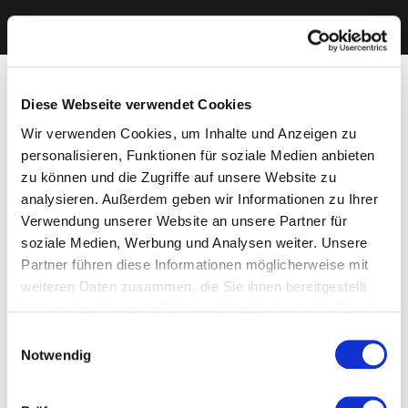
Diese Webseite verwendet Cookies
Wir verwenden Cookies, um Inhalte und Anzeigen zu
personalisieren, Funktionen für soziale Medien anbieten
zu können und die Zugriffe auf unsere Website zu
analysieren. Außerdem geben wir Informationen zu Ihrer
Verwendung unserer Website an unsere Partner für
soziale Medien, Werbung und Analysen weiter. Unsere
Partner führen diese Informationen möglicherweise mit
weiteren Daten zusammen, die Sie ihnen bereitgestellt
haben oder die sie im Rahmen Ihrer Nutzung der Dienste
gesammelt haben. Sie geben Einwilligung zu unseren
Einwilligungsauswahl
Cookies, wenn Sie unsere Webseite weiterhin nutzen.
Notwendig