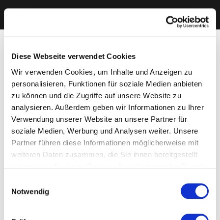
Diese Webseite verwendet Cookies
Wir verwenden Cookies, um Inhalte und Anzeigen zu
personalisieren, Funktionen für soziale Medien anbieten
zu können und die Zugriffe auf unsere Website zu
analysieren. Außerdem geben wir Informationen zu Ihrer
Verwendung unserer Website an unsere Partner für
soziale Medien, Werbung und Analysen weiter. Unsere
Partner führen diese Informationen möglicherweise mit
weiteren Daten zusammen, die Sie ihnen bereitgestellt
haben oder die sie im Rahmen Ihrer Nutzung der Dienste
gesammelt haben. Sie geben Einwilligung zu unseren
Einwilligungsauswahl
Cookies, wenn Sie unsere Webseite weiterhin nutzen.
Notwendig