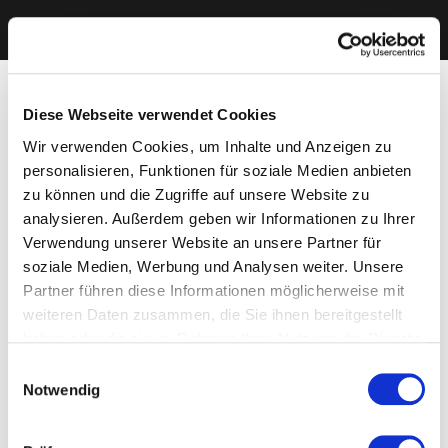
Diese Webseite verwendet Cookies
Wir verwenden Cookies, um Inhalte und Anzeigen zu
personalisieren, Funktionen für soziale Medien anbieten
zu können und die Zugriffe auf unsere Website zu
analysieren. Außerdem geben wir Informationen zu Ihrer
Verwendung unserer Website an unsere Partner für
soziale Medien, Werbung und Analysen weiter. Unsere
Partner führen diese Informationen möglicherweise mit
weiteren Daten zusammen, die Sie ihnen bereitgestellt
haben oder die sie im Rahmen Ihrer Nutzung der Dienste
gesammelt haben. Sie geben Einwilligung zu unseren
Einwilligungsauswahl
Cookies, wenn Sie unsere Webseite weiterhin nutzen.
Notwendig