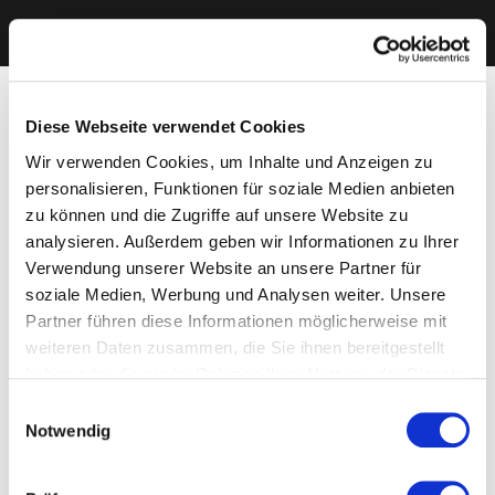
Diese Webseite verwendet Cookies
Wir verwenden Cookies, um Inhalte und Anzeigen zu
personalisieren, Funktionen für soziale Medien anbieten
zu können und die Zugriffe auf unsere Website zu
analysieren. Außerdem geben wir Informationen zu Ihrer
Verwendung unserer Website an unsere Partner für
soziale Medien, Werbung und Analysen weiter. Unsere
Partner führen diese Informationen möglicherweise mit
weiteren Daten zusammen, die Sie ihnen bereitgestellt
haben oder die sie im Rahmen Ihrer Nutzung der Dienste
gesammelt haben. Sie geben Einwilligung zu unseren
Einwilligungsauswahl
Cookies, wenn Sie unsere Webseite weiterhin nutzen.
Notwendig