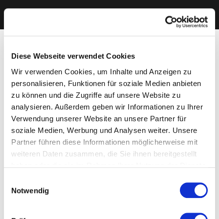
Diese Webseite verwendet Cookies
Wir verwenden Cookies, um Inhalte und Anzeigen zu
personalisieren, Funktionen für soziale Medien anbieten
zu können und die Zugriffe auf unsere Website zu
analysieren. Außerdem geben wir Informationen zu Ihrer
Verwendung unserer Website an unsere Partner für
soziale Medien, Werbung und Analysen weiter. Unsere
Partner führen diese Informationen möglicherweise mit
weiteren Daten zusammen, die Sie ihnen bereitgestellt
haben oder die sie im Rahmen Ihrer Nutzung der Dienste
gesammelt haben. Sie geben Einwilligung zu unseren
Einwilligungsauswahl
Cookies, wenn Sie unsere Webseite weiterhin nutzen.
Notwendig