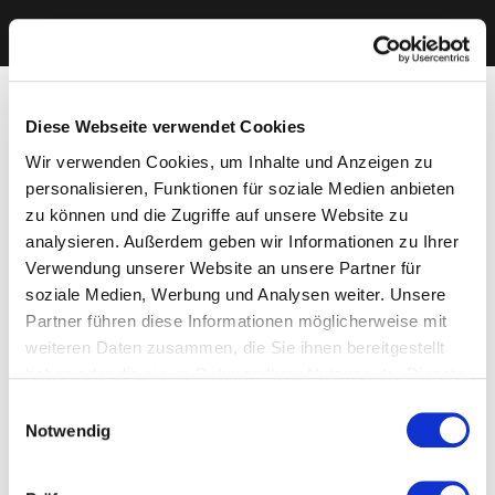
Diese Webseite verwendet Cookies
Wir verwenden Cookies, um Inhalte und Anzeigen zu
personalisieren, Funktionen für soziale Medien anbieten
zu können und die Zugriffe auf unsere Website zu
analysieren. Außerdem geben wir Informationen zu Ihrer
Verwendung unserer Website an unsere Partner für
soziale Medien, Werbung und Analysen weiter. Unsere
Partner führen diese Informationen möglicherweise mit
weiteren Daten zusammen, die Sie ihnen bereitgestellt
haben oder die sie im Rahmen Ihrer Nutzung der Dienste
gesammelt haben. Sie geben Einwilligung zu unseren
Einwilligungsauswahl
Cookies, wenn Sie unsere Webseite weiterhin nutzen.
Notwendig