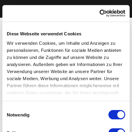
Diese Webseite verwendet Cookies
Wir verwenden Cookies, um Inhalte und Anzeigen zu
personalisieren, Funktionen für soziale Medien anbieten
zu können und die Zugriffe auf unsere Website zu
analysieren. Außerdem geben wir Informationen zu Ihrer
Verwendung unserer Website an unsere Partner für
soziale Medien, Werbung und Analysen weiter. Unsere
Partner führen diese Informationen möglicherweise mit
weiteren Daten zusammen, die Sie ihnen bereitgestellt
haben oder die sie im Rahmen Ihrer Nutzung der Dienste
gesammelt haben. Sie geben Einwilligung zu unseren
Einwilligungsauswahl
Cookies, wenn Sie unsere Webseite weiterhin nutzen.
Notwendig