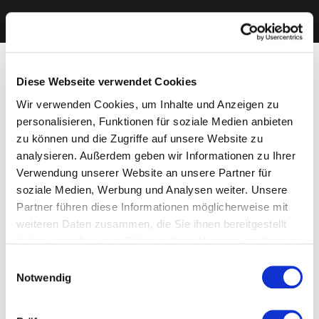
Diese Webseite verwendet Cookies
Wir verwenden Cookies, um Inhalte und Anzeigen zu
personalisieren, Funktionen für soziale Medien anbieten
zu können und die Zugriffe auf unsere Website zu
analysieren. Außerdem geben wir Informationen zu Ihrer
Verwendung unserer Website an unsere Partner für
soziale Medien, Werbung und Analysen weiter. Unsere
Partner führen diese Informationen möglicherweise mit
weiteren Daten zusammen, die Sie ihnen bereitgestellt
haben oder die sie im Rahmen Ihrer Nutzung der Dienste
gesammelt haben. Sie geben Einwilligung zu unseren
Einwilligungsauswahl
Cookies, wenn Sie unsere Webseite weiterhin nutzen.
Notwendig