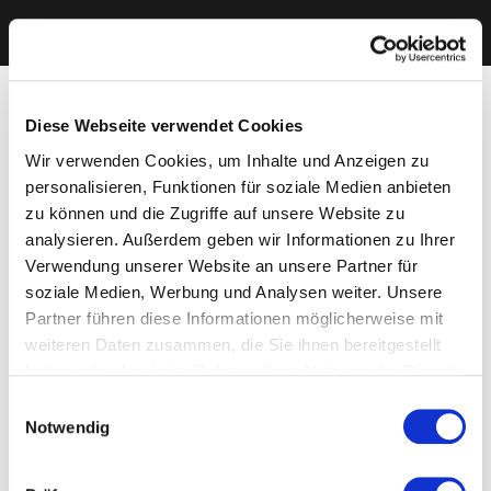
Diese Webseite verwendet Cookies
Wir verwenden Cookies, um Inhalte und Anzeigen zu
personalisieren, Funktionen für soziale Medien anbieten
zu können und die Zugriffe auf unsere Website zu
analysieren. Außerdem geben wir Informationen zu Ihrer
Verwendung unserer Website an unsere Partner für
soziale Medien, Werbung und Analysen weiter. Unsere
Partner führen diese Informationen möglicherweise mit
weiteren Daten zusammen, die Sie ihnen bereitgestellt
haben oder die sie im Rahmen Ihrer Nutzung der Dienste
gesammelt haben. Sie geben Einwilligung zu unseren
Einwilligungsauswahl
Cookies, wenn Sie unsere Webseite weiterhin nutzen.
Notwendig