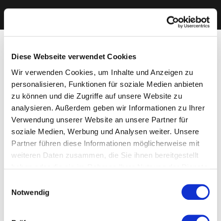
Diese Webseite verwendet Cookies
Wir verwenden Cookies, um Inhalte und Anzeigen zu
personalisieren, Funktionen für soziale Medien anbieten
zu können und die Zugriffe auf unsere Website zu
analysieren. Außerdem geben wir Informationen zu Ihrer
Verwendung unserer Website an unsere Partner für
soziale Medien, Werbung und Analysen weiter. Unsere
Partner führen diese Informationen möglicherweise mit
weiteren Daten zusammen, die Sie ihnen bereitgestellt
haben oder die sie im Rahmen Ihrer Nutzung der Dienste
gesammelt haben. Sie geben Einwilligung zu unseren
Einwilligungsauswahl
Cookies, wenn Sie unsere Webseite weiterhin nutzen.
Notwendig