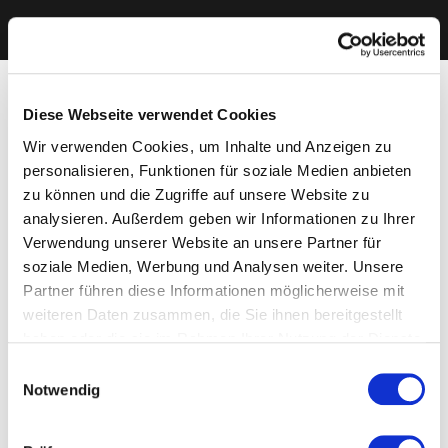
Diese Webseite verwendet Cookies
Wir verwenden Cookies, um Inhalte und Anzeigen zu
personalisieren, Funktionen für soziale Medien anbieten
zu können und die Zugriffe auf unsere Website zu
analysieren. Außerdem geben wir Informationen zu Ihrer
Verwendung unserer Website an unsere Partner für
soziale Medien, Werbung und Analysen weiter. Unsere
Partner führen diese Informationen möglicherweise mit
weiteren Daten zusammen, die Sie ihnen bereitgestellt
haben oder die sie im Rahmen Ihrer Nutzung der Dienste
gesammelt haben. Sie geben Einwilligung zu unseren
Einwilligungsauswahl
Cookies, wenn Sie unsere Webseite weiterhin nutzen.
Notwendig