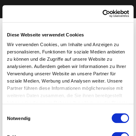
Diese Webseite verwendet Cookies
Wir verwenden Cookies, um Inhalte und Anzeigen zu
personalisieren, Funktionen für soziale Medien anbieten
zu können und die Zugriffe auf unsere Website zu
analysieren. Außerdem geben wir Informationen zu Ihrer
Verwendung unserer Website an unsere Partner für
soziale Medien, Werbung und Analysen weiter. Unsere
Partner führen diese Informationen möglicherweise mit
weiteren Daten zusammen, die Sie ihnen bereitgestellt
haben oder die sie im Rahmen Ihrer Nutzung der Dienste
gesammelt haben. Sie geben Einwilligung zu unseren
Einwilligungsauswahl
Cookies, wenn Sie unsere Webseite weiterhin nutzen.
Notwendig