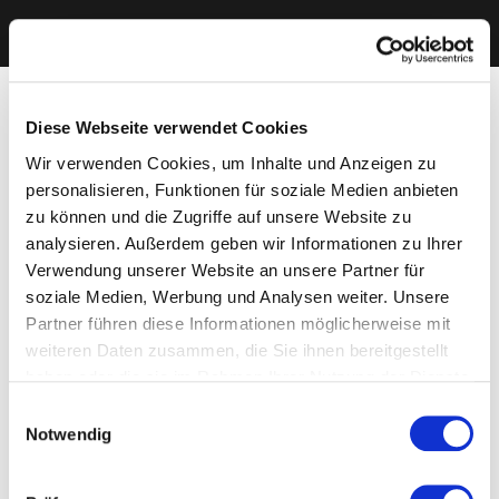
Diese Webseite verwendet Cookies
Wir verwenden Cookies, um Inhalte und Anzeigen zu
personalisieren, Funktionen für soziale Medien anbieten
zu können und die Zugriffe auf unsere Website zu
analysieren. Außerdem geben wir Informationen zu Ihrer
Verwendung unserer Website an unsere Partner für
soziale Medien, Werbung und Analysen weiter. Unsere
Partner führen diese Informationen möglicherweise mit
weiteren Daten zusammen, die Sie ihnen bereitgestellt
haben oder die sie im Rahmen Ihrer Nutzung der Dienste
gesammelt haben. Sie geben Einwilligung zu unseren
Einwilligungsauswahl
Cookies, wenn Sie unsere Webseite weiterhin nutzen.
Notwendig