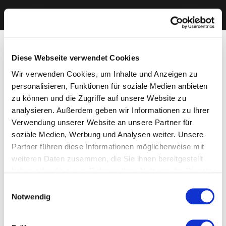
Diese Webseite verwendet Cookies
Wir verwenden Cookies, um Inhalte und Anzeigen zu
personalisieren, Funktionen für soziale Medien anbieten
zu können und die Zugriffe auf unsere Website zu
analysieren. Außerdem geben wir Informationen zu Ihrer
Verwendung unserer Website an unsere Partner für
soziale Medien, Werbung und Analysen weiter. Unsere
Partner führen diese Informationen möglicherweise mit
weiteren Daten zusammen, die Sie ihnen bereitgestellt
haben oder die sie im Rahmen Ihrer Nutzung der Dienste
gesammelt haben. Sie geben Einwilligung zu unseren
Einwilligungsauswahl
Cookies, wenn Sie unsere Webseite weiterhin nutzen.
Notwendig