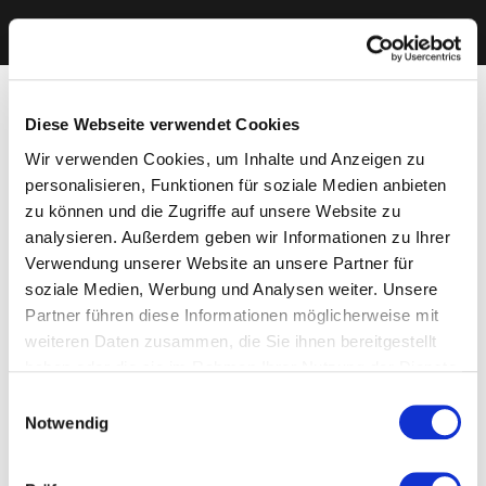
Diese Webseite verwendet Cookies
Wir verwenden Cookies, um Inhalte und Anzeigen zu
personalisieren, Funktionen für soziale Medien anbieten
zu können und die Zugriffe auf unsere Website zu
analysieren. Außerdem geben wir Informationen zu Ihrer
Verwendung unserer Website an unsere Partner für
soziale Medien, Werbung und Analysen weiter. Unsere
Partner führen diese Informationen möglicherweise mit
weiteren Daten zusammen, die Sie ihnen bereitgestellt
haben oder die sie im Rahmen Ihrer Nutzung der Dienste
gesammelt haben. Sie geben Einwilligung zu unseren
Einwilligungsauswahl
Cookies, wenn Sie unsere Webseite weiterhin nutzen.
Notwendig