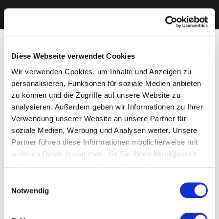
Diese Webseite verwendet Cookies
Wir verwenden Cookies, um Inhalte und Anzeigen zu
personalisieren, Funktionen für soziale Medien anbieten
zu können und die Zugriffe auf unsere Website zu
analysieren. Außerdem geben wir Informationen zu Ihrer
Verwendung unserer Website an unsere Partner für
soziale Medien, Werbung und Analysen weiter. Unsere
Partner führen diese Informationen möglicherweise mit
weiteren Daten zusammen, die Sie ihnen bereitgestellt
haben oder die sie im Rahmen Ihrer Nutzung der Dienste
gesammelt haben. Sie geben Einwilligung zu unseren
Einwilligungsauswahl
Cookies, wenn Sie unsere Webseite weiterhin nutzen.
Notwendig