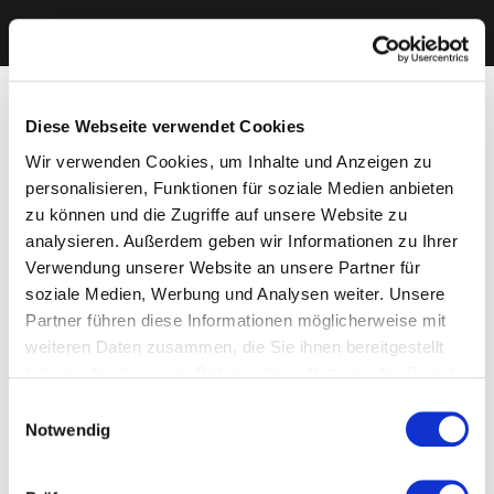
Diese Webseite verwendet Cookies
Wir verwenden Cookies, um Inhalte und Anzeigen zu
personalisieren, Funktionen für soziale Medien anbieten
zu können und die Zugriffe auf unsere Website zu
analysieren. Außerdem geben wir Informationen zu Ihrer
Verwendung unserer Website an unsere Partner für
soziale Medien, Werbung und Analysen weiter. Unsere
Partner führen diese Informationen möglicherweise mit
weiteren Daten zusammen, die Sie ihnen bereitgestellt
haben oder die sie im Rahmen Ihrer Nutzung der Dienste
gesammelt haben. Sie geben Einwilligung zu unseren
Einwilligungsauswahl
Cookies, wenn Sie unsere Webseite weiterhin nutzen.
Notwendig