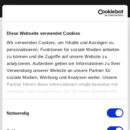
Diese Webseite verwendet Cookies
Wir verwenden Cookies, um Inhalte und Anzeigen zu
personalisieren, Funktionen für soziale Medien anbieten
zu können und die Zugriffe auf unsere Website zu
analysieren. Außerdem geben wir Informationen zu Ihrer
Verwendung unserer Website an unsere Partner für
soziale Medien, Werbung und Analysen weiter. Unsere
Partner führen diese Informationen möglicherweise mit
weiteren Daten zusammen, die Sie ihnen bereitgestellt
haben oder die sie im Rahmen Ihrer Nutzung der Dienste
gesammelt haben. Sie geben Einwilligung zu unseren
Einwilligungsauswahl
Cookies, wenn Sie unsere Webseite weiterhin nutzen.
Notwendig