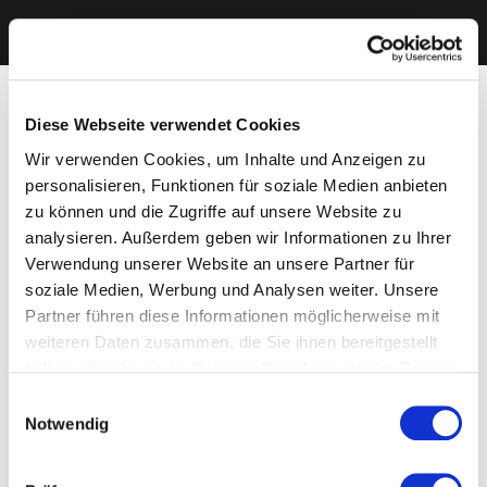
Diese Webseite verwendet Cookies
Wir verwenden Cookies, um Inhalte und Anzeigen zu
personalisieren, Funktionen für soziale Medien anbieten
zu können und die Zugriffe auf unsere Website zu
analysieren. Außerdem geben wir Informationen zu Ihrer
Verwendung unserer Website an unsere Partner für
soziale Medien, Werbung und Analysen weiter. Unsere
Partner führen diese Informationen möglicherweise mit
weiteren Daten zusammen, die Sie ihnen bereitgestellt
haben oder die sie im Rahmen Ihrer Nutzung der Dienste
gesammelt haben. Sie geben Einwilligung zu unseren
Einwilligungsauswahl
Cookies, wenn Sie unsere Webseite weiterhin nutzen.
Notwendig