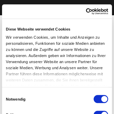
Diese Webseite verwendet Cookies
Wir verwenden Cookies, um Inhalte und Anzeigen zu
personalisieren, Funktionen für soziale Medien anbieten
zu können und die Zugriffe auf unsere Website zu
analysieren. Außerdem geben wir Informationen zu Ihrer
Verwendung unserer Website an unsere Partner für
soziale Medien, Werbung und Analysen weiter. Unsere
Partner führen diese Informationen möglicherweise mit
weiteren Daten zusammen, die Sie ihnen bereitgestellt
haben oder die sie im Rahmen Ihrer Nutzung der Dienste
gesammelt haben. Sie geben Einwilligung zu unseren
Einwilligungsauswahl
Cookies, wenn Sie unsere Webseite weiterhin nutzen.
Notwendig