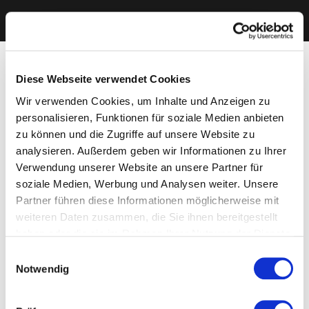
Diese Webseite verwendet Cookies
Wir verwenden Cookies, um Inhalte und Anzeigen zu
personalisieren, Funktionen für soziale Medien anbieten
zu können und die Zugriffe auf unsere Website zu
analysieren. Außerdem geben wir Informationen zu Ihrer
Verwendung unserer Website an unsere Partner für
soziale Medien, Werbung und Analysen weiter. Unsere
Partner führen diese Informationen möglicherweise mit
weiteren Daten zusammen, die Sie ihnen bereitgestellt
haben oder die sie im Rahmen Ihrer Nutzung der Dienste
gesammelt haben. Sie geben Einwilligung zu unseren
Einwilligungsauswahl
Cookies, wenn Sie unsere Webseite weiterhin nutzen.
Notwendig