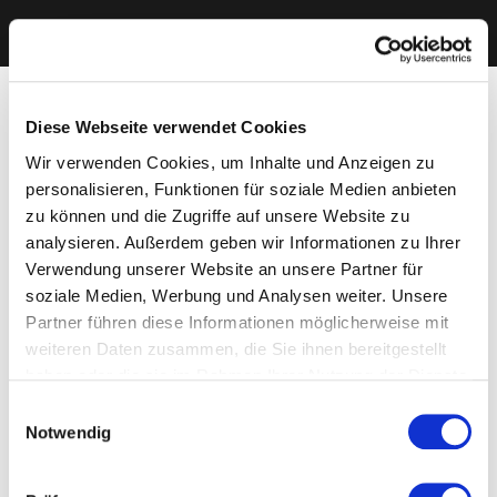
Diese Webseite verwendet Cookies
Wir verwenden Cookies, um Inhalte und Anzeigen zu
personalisieren, Funktionen für soziale Medien anbieten
zu können und die Zugriffe auf unsere Website zu
analysieren. Außerdem geben wir Informationen zu Ihrer
Verwendung unserer Website an unsere Partner für
soziale Medien, Werbung und Analysen weiter. Unsere
Partner führen diese Informationen möglicherweise mit
weiteren Daten zusammen, die Sie ihnen bereitgestellt
haben oder die sie im Rahmen Ihrer Nutzung der Dienste
gesammelt haben. Sie geben Einwilligung zu unseren
Einwilligungsauswahl
Cookies, wenn Sie unsere Webseite weiterhin nutzen.
Notwendig