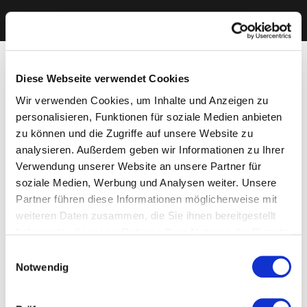
Diese Webseite verwendet Cookies
Wir verwenden Cookies, um Inhalte und Anzeigen zu
personalisieren, Funktionen für soziale Medien anbieten
zu können und die Zugriffe auf unsere Website zu
analysieren. Außerdem geben wir Informationen zu Ihrer
Verwendung unserer Website an unsere Partner für
soziale Medien, Werbung und Analysen weiter. Unsere
Partner führen diese Informationen möglicherweise mit
weiteren Daten zusammen, die Sie ihnen bereitgestellt
haben oder die sie im Rahmen Ihrer Nutzung der Dienste
gesammelt haben. Sie geben Einwilligung zu unseren
Einwilligungsauswahl
Cookies, wenn Sie unsere Webseite weiterhin nutzen.
Notwendig