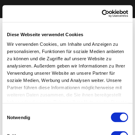
Diese Webseite verwendet Cookies
Wir verwenden Cookies, um Inhalte und Anzeigen zu
personalisieren, Funktionen für soziale Medien anbieten
zu können und die Zugriffe auf unsere Website zu
analysieren. Außerdem geben wir Informationen zu Ihrer
Verwendung unserer Website an unsere Partner für
soziale Medien, Werbung und Analysen weiter. Unsere
Partner führen diese Informationen möglicherweise mit
weiteren Daten zusammen, die Sie ihnen bereitgestellt
haben oder die sie im Rahmen Ihrer Nutzung der Dienste
gesammelt haben. Sie geben Einwilligung zu unseren
Einwilligungsauswahl
Cookies, wenn Sie unsere Webseite weiterhin nutzen.
Notwendig