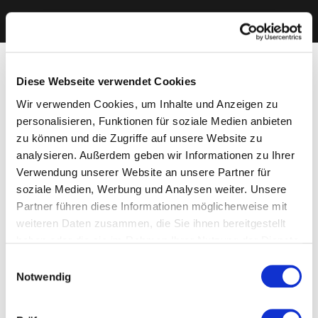
Diese Webseite verwendet Cookies
Wir verwenden Cookies, um Inhalte und Anzeigen zu
personalisieren, Funktionen für soziale Medien anbieten
zu können und die Zugriffe auf unsere Website zu
analysieren. Außerdem geben wir Informationen zu Ihrer
Verwendung unserer Website an unsere Partner für
soziale Medien, Werbung und Analysen weiter. Unsere
Partner führen diese Informationen möglicherweise mit
weiteren Daten zusammen, die Sie ihnen bereitgestellt
haben oder die sie im Rahmen Ihrer Nutzung der Dienste
gesammelt haben. Sie geben Einwilligung zu unseren
Einwilligungsauswahl
Cookies, wenn Sie unsere Webseite weiterhin nutzen.
Notwendig