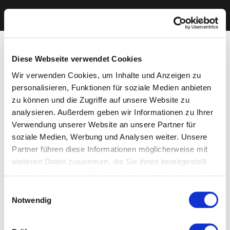
Diese Webseite verwendet Cookies
Wir verwenden Cookies, um Inhalte und Anzeigen zu
personalisieren, Funktionen für soziale Medien anbieten
zu können und die Zugriffe auf unsere Website zu
analysieren. Außerdem geben wir Informationen zu Ihrer
Verwendung unserer Website an unsere Partner für
soziale Medien, Werbung und Analysen weiter. Unsere
Partner führen diese Informationen möglicherweise mit
weiteren Daten zusammen, die Sie ihnen bereitgestellt
haben oder die sie im Rahmen Ihrer Nutzung der Dienste
gesammelt haben. Sie geben Einwilligung zu unseren
Einwilligungsauswahl
Cookies, wenn Sie unsere Webseite weiterhin nutzen.
Notwendig