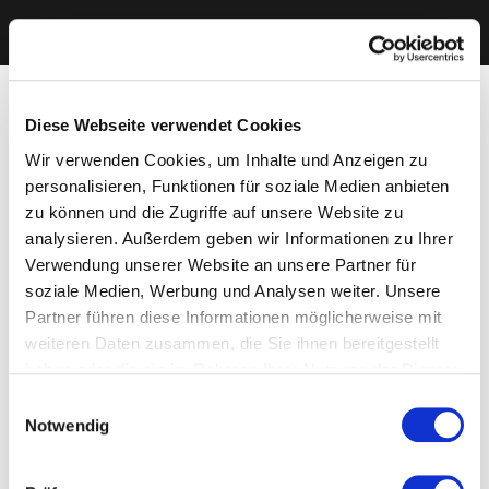
Diese Webseite verwendet Cookies
Wir verwenden Cookies, um Inhalte und Anzeigen zu
personalisieren, Funktionen für soziale Medien anbieten
zu können und die Zugriffe auf unsere Website zu
analysieren. Außerdem geben wir Informationen zu Ihrer
Verwendung unserer Website an unsere Partner für
soziale Medien, Werbung und Analysen weiter. Unsere
Partner führen diese Informationen möglicherweise mit
weiteren Daten zusammen, die Sie ihnen bereitgestellt
haben oder die sie im Rahmen Ihrer Nutzung der Dienste
gesammelt haben. Sie geben Einwilligung zu unseren
Einwilligungsauswahl
Cookies, wenn Sie unsere Webseite weiterhin nutzen.
Notwendig