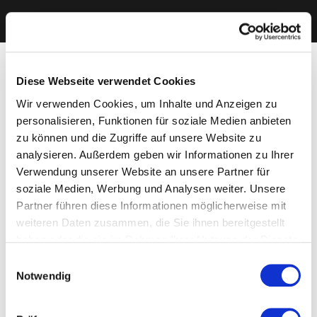
Diese Webseite verwendet Cookies
Wir verwenden Cookies, um Inhalte und Anzeigen zu
personalisieren, Funktionen für soziale Medien anbieten
zu können und die Zugriffe auf unsere Website zu
analysieren. Außerdem geben wir Informationen zu Ihrer
Verwendung unserer Website an unsere Partner für
soziale Medien, Werbung und Analysen weiter. Unsere
Partner führen diese Informationen möglicherweise mit
weiteren Daten zusammen, die Sie ihnen bereitgestellt
haben oder die sie im Rahmen Ihrer Nutzung der Dienste
gesammelt haben. Sie geben Einwilligung zu unseren
Einwilligungsauswahl
Cookies, wenn Sie unsere Webseite weiterhin nutzen.
Notwendig