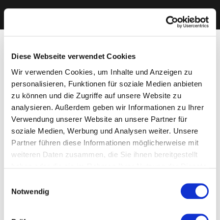
Diese Webseite verwendet Cookies
Wir verwenden Cookies, um Inhalte und Anzeigen zu
personalisieren, Funktionen für soziale Medien anbieten
zu können und die Zugriffe auf unsere Website zu
analysieren. Außerdem geben wir Informationen zu Ihrer
Verwendung unserer Website an unsere Partner für
soziale Medien, Werbung und Analysen weiter. Unsere
Partner führen diese Informationen möglicherweise mit
weiteren Daten zusammen, die Sie ihnen bereitgestellt
haben oder die sie im Rahmen Ihrer Nutzung der Dienste
gesammelt haben. Sie geben Einwilligung zu unseren
Einwilligungsauswahl
Cookies, wenn Sie unsere Webseite weiterhin nutzen.
Notwendig