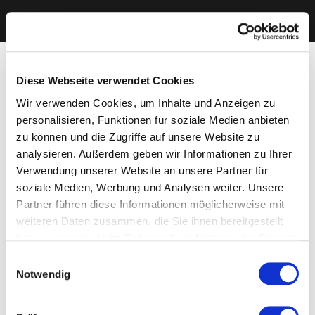
Diese Webseite verwendet Cookies
Wir verwenden Cookies, um Inhalte und Anzeigen zu
personalisieren, Funktionen für soziale Medien anbieten
zu können und die Zugriffe auf unsere Website zu
analysieren. Außerdem geben wir Informationen zu Ihrer
Verwendung unserer Website an unsere Partner für
soziale Medien, Werbung und Analysen weiter. Unsere
Partner führen diese Informationen möglicherweise mit
weiteren Daten zusammen, die Sie ihnen bereitgestellt
haben oder die sie im Rahmen Ihrer Nutzung der Dienste
gesammelt haben. Sie geben Einwilligung zu unseren
Einwilligungsauswahl
Cookies, wenn Sie unsere Webseite weiterhin nutzen.
Notwendig