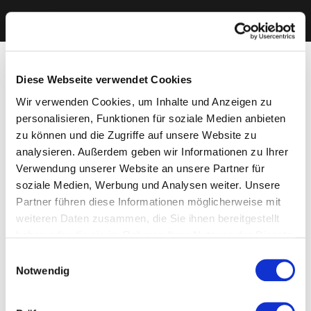
Diese Webseite verwendet Cookies
Wir verwenden Cookies, um Inhalte und Anzeigen zu
personalisieren, Funktionen für soziale Medien anbieten
zu können und die Zugriffe auf unsere Website zu
analysieren. Außerdem geben wir Informationen zu Ihrer
Verwendung unserer Website an unsere Partner für
soziale Medien, Werbung und Analysen weiter. Unsere
Partner führen diese Informationen möglicherweise mit
weiteren Daten zusammen, die Sie ihnen bereitgestellt
haben oder die sie im Rahmen Ihrer Nutzung der Dienste
gesammelt haben. Sie geben Einwilligung zu unseren
Einwilligungsauswahl
Cookies, wenn Sie unsere Webseite weiterhin nutzen.
Notwendig