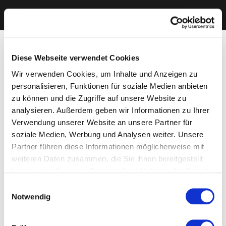
Diese Webseite verwendet Cookies
Wir verwenden Cookies, um Inhalte und Anzeigen zu
personalisieren, Funktionen für soziale Medien anbieten
zu können und die Zugriffe auf unsere Website zu
analysieren. Außerdem geben wir Informationen zu Ihrer
Verwendung unserer Website an unsere Partner für
soziale Medien, Werbung und Analysen weiter. Unsere
Partner führen diese Informationen möglicherweise mit
weiteren Daten zusammen, die Sie ihnen bereitgestellt
haben oder die sie im Rahmen Ihrer Nutzung der Dienste
gesammelt haben. Sie geben Einwilligung zu unseren
Einwilligungsauswahl
Cookies, wenn Sie unsere Webseite weiterhin nutzen.
Notwendig