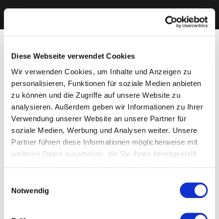
Diese Webseite verwendet Cookies
Wir verwenden Cookies, um Inhalte und Anzeigen zu
personalisieren, Funktionen für soziale Medien anbieten
zu können und die Zugriffe auf unsere Website zu
analysieren. Außerdem geben wir Informationen zu Ihrer
Verwendung unserer Website an unsere Partner für
soziale Medien, Werbung und Analysen weiter. Unsere
Partner führen diese Informationen möglicherweise mit
weiteren Daten zusammen, die Sie ihnen bereitgestellt
haben oder die sie im Rahmen Ihrer Nutzung der Dienste
gesammelt haben. Sie geben Einwilligung zu unseren
Einwilligungsauswahl
Cookies, wenn Sie unsere Webseite weiterhin nutzen.
Notwendig