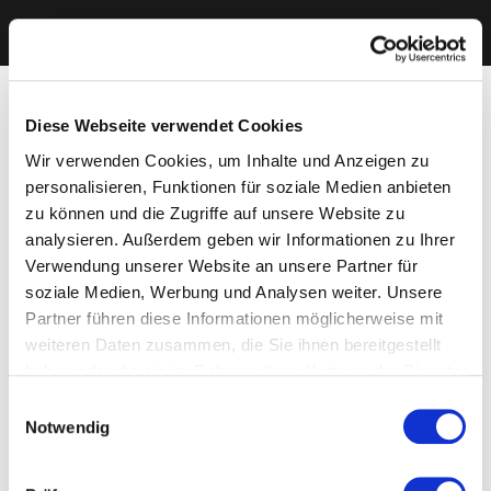
Diese Webseite verwendet Cookies
Wir verwenden Cookies, um Inhalte und Anzeigen zu
personalisieren, Funktionen für soziale Medien anbieten
zu können und die Zugriffe auf unsere Website zu
analysieren. Außerdem geben wir Informationen zu Ihrer
Verwendung unserer Website an unsere Partner für
soziale Medien, Werbung und Analysen weiter. Unsere
Partner führen diese Informationen möglicherweise mit
weiteren Daten zusammen, die Sie ihnen bereitgestellt
haben oder die sie im Rahmen Ihrer Nutzung der Dienste
gesammelt haben. Sie geben Einwilligung zu unseren
Einwilligungsauswahl
Cookies, wenn Sie unsere Webseite weiterhin nutzen.
Notwendig