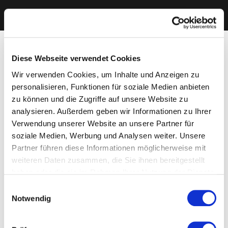
Diese Webseite verwendet Cookies
Wir verwenden Cookies, um Inhalte und Anzeigen zu
personalisieren, Funktionen für soziale Medien anbieten
zu können und die Zugriffe auf unsere Website zu
analysieren. Außerdem geben wir Informationen zu Ihrer
Verwendung unserer Website an unsere Partner für
soziale Medien, Werbung und Analysen weiter. Unsere
Partner führen diese Informationen möglicherweise mit
weiteren Daten zusammen, die Sie ihnen bereitgestellt
haben oder die sie im Rahmen Ihrer Nutzung der Dienste
gesammelt haben. Sie geben Einwilligung zu unseren
Einwilligungsauswahl
Cookies, wenn Sie unsere Webseite weiterhin nutzen.
Notwendig