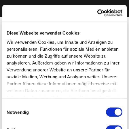
Diese Webseite verwendet Cookies
Wir verwenden Cookies, um Inhalte und Anzeigen zu
personalisieren, Funktionen für soziale Medien anbieten
zu können und die Zugriffe auf unsere Website zu
analysieren. Außerdem geben wir Informationen zu Ihrer
Verwendung unserer Website an unsere Partner für
soziale Medien, Werbung und Analysen weiter. Unsere
Partner führen diese Informationen möglicherweise mit
weiteren Daten zusammen, die Sie ihnen bereitgestellt
haben oder die sie im Rahmen Ihrer Nutzung der Dienste
gesammelt haben. Sie geben Einwilligung zu unseren
Einwilligungsauswahl
Cookies, wenn Sie unsere Webseite weiterhin nutzen.
Notwendig