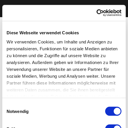
Diese Webseite verwendet Cookies
Wir verwenden Cookies, um Inhalte und Anzeigen zu
personalisieren, Funktionen für soziale Medien anbieten
zu können und die Zugriffe auf unsere Website zu
analysieren. Außerdem geben wir Informationen zu Ihrer
Verwendung unserer Website an unsere Partner für
soziale Medien, Werbung und Analysen weiter. Unsere
Partner führen diese Informationen möglicherweise mit
weiteren Daten zusammen, die Sie ihnen bereitgestellt
haben oder die sie im Rahmen Ihrer Nutzung der Dienste
gesammelt haben. Sie geben Einwilligung zu unseren
Einwilligungsauswahl
Cookies, wenn Sie unsere Webseite weiterhin nutzen.
Notwendig