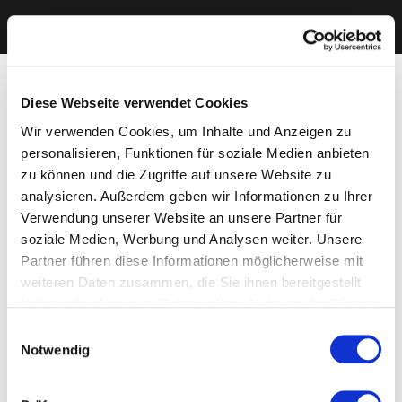
Diese Webseite verwendet Cookies
Wir verwenden Cookies, um Inhalte und Anzeigen zu
personalisieren, Funktionen für soziale Medien anbieten
zu können und die Zugriffe auf unsere Website zu
analysieren. Außerdem geben wir Informationen zu Ihrer
Verwendung unserer Website an unsere Partner für
soziale Medien, Werbung und Analysen weiter. Unsere
Partner führen diese Informationen möglicherweise mit
weiteren Daten zusammen, die Sie ihnen bereitgestellt
haben oder die sie im Rahmen Ihrer Nutzung der Dienste
gesammelt haben. Sie geben Einwilligung zu unseren
Einwilligungsauswahl
Cookies, wenn Sie unsere Webseite weiterhin nutzen.
Notwendig