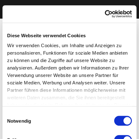
Diese Webseite verwendet Cookies
Wir verwenden Cookies, um Inhalte und Anzeigen zu
personalisieren, Funktionen für soziale Medien anbieten
zu können und die Zugriffe auf unsere Website zu
analysieren. Außerdem geben wir Informationen zu Ihrer
Verwendung unserer Website an unsere Partner für
soziale Medien, Werbung und Analysen weiter. Unsere
Partner führen diese Informationen möglicherweise mit
weiteren Daten zusammen, die Sie ihnen bereitgestellt
haben oder die sie im Rahmen Ihrer Nutzung der Dienste
gesammelt haben. Sie geben Einwilligung zu unseren
Einwilligungsauswahl
Cookies, wenn Sie unsere Webseite weiterhin nutzen.
Notwendig