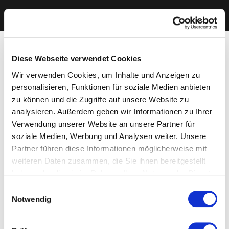
Diese Webseite verwendet Cookies
Wir verwenden Cookies, um Inhalte und Anzeigen zu
personalisieren, Funktionen für soziale Medien anbieten
zu können und die Zugriffe auf unsere Website zu
analysieren. Außerdem geben wir Informationen zu Ihrer
Verwendung unserer Website an unsere Partner für
soziale Medien, Werbung und Analysen weiter. Unsere
Partner führen diese Informationen möglicherweise mit
weiteren Daten zusammen, die Sie ihnen bereitgestellt
haben oder die sie im Rahmen Ihrer Nutzung der Dienste
gesammelt haben. Sie geben Einwilligung zu unseren
Einwilligungsauswahl
Cookies, wenn Sie unsere Webseite weiterhin nutzen.
Notwendig