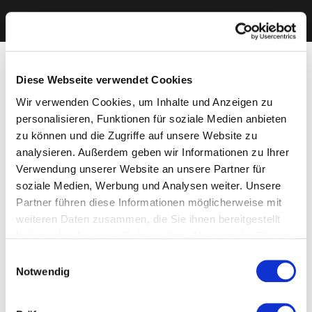
Diese Webseite verwendet Cookies
Wir verwenden Cookies, um Inhalte und Anzeigen zu
personalisieren, Funktionen für soziale Medien anbieten
zu können und die Zugriffe auf unsere Website zu
analysieren. Außerdem geben wir Informationen zu Ihrer
Verwendung unserer Website an unsere Partner für
soziale Medien, Werbung und Analysen weiter. Unsere
Partner führen diese Informationen möglicherweise mit
weiteren Daten zusammen, die Sie ihnen bereitgestellt
haben oder die sie im Rahmen Ihrer Nutzung der Dienste
gesammelt haben. Sie geben Einwilligung zu unseren
Einwilligungsauswahl
Cookies, wenn Sie unsere Webseite weiterhin nutzen.
Notwendig