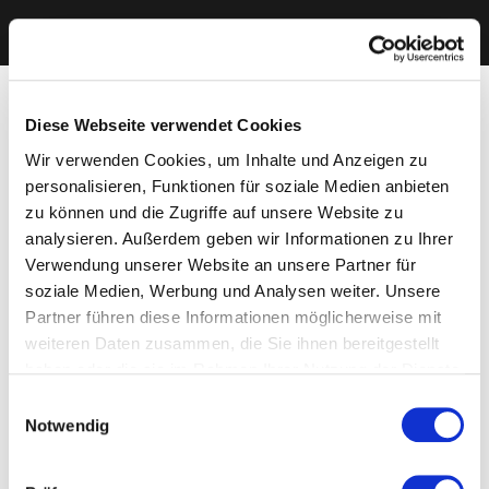
Diese Webseite verwendet Cookies
Wir verwenden Cookies, um Inhalte und Anzeigen zu
personalisieren, Funktionen für soziale Medien anbieten
zu können und die Zugriffe auf unsere Website zu
analysieren. Außerdem geben wir Informationen zu Ihrer
Verwendung unserer Website an unsere Partner für
soziale Medien, Werbung und Analysen weiter. Unsere
Partner führen diese Informationen möglicherweise mit
weiteren Daten zusammen, die Sie ihnen bereitgestellt
haben oder die sie im Rahmen Ihrer Nutzung der Dienste
gesammelt haben. Sie geben Einwilligung zu unseren
Einwilligungsauswahl
Cookies, wenn Sie unsere Webseite weiterhin nutzen.
Notwendig