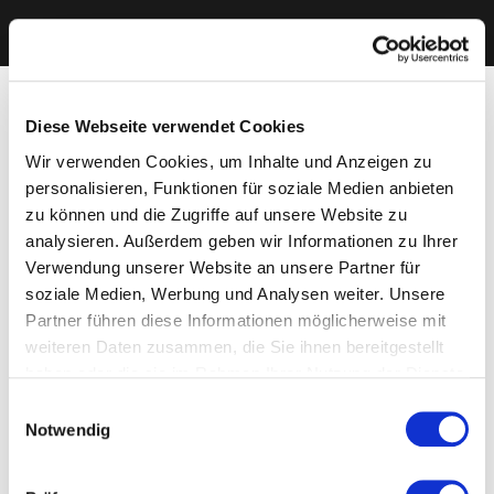
Diese Webseite verwendet Cookies
Wir verwenden Cookies, um Inhalte und Anzeigen zu
personalisieren, Funktionen für soziale Medien anbieten
zu können und die Zugriffe auf unsere Website zu
analysieren. Außerdem geben wir Informationen zu Ihrer
Verwendung unserer Website an unsere Partner für
soziale Medien, Werbung und Analysen weiter. Unsere
Partner führen diese Informationen möglicherweise mit
weiteren Daten zusammen, die Sie ihnen bereitgestellt
haben oder die sie im Rahmen Ihrer Nutzung der Dienste
gesammelt haben. Sie geben Einwilligung zu unseren
Einwilligungsauswahl
Cookies, wenn Sie unsere Webseite weiterhin nutzen.
Notwendig