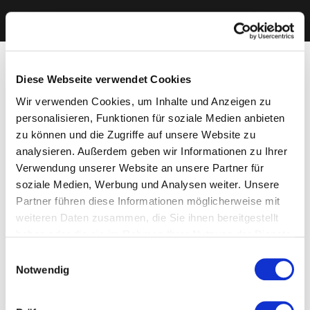
Diese Webseite verwendet Cookies
Wir verwenden Cookies, um Inhalte und Anzeigen zu
personalisieren, Funktionen für soziale Medien anbieten
zu können und die Zugriffe auf unsere Website zu
analysieren. Außerdem geben wir Informationen zu Ihrer
Verwendung unserer Website an unsere Partner für
soziale Medien, Werbung und Analysen weiter. Unsere
Partner führen diese Informationen möglicherweise mit
weiteren Daten zusammen, die Sie ihnen bereitgestellt
haben oder die sie im Rahmen Ihrer Nutzung der Dienste
gesammelt haben. Sie geben Einwilligung zu unseren
Einwilligungsauswahl
Cookies, wenn Sie unsere Webseite weiterhin nutzen.
Notwendig