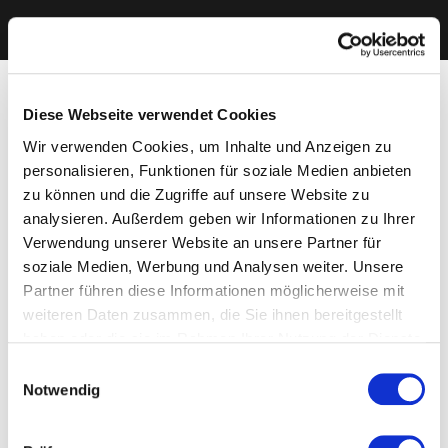
Diese Webseite verwendet Cookies
Wir verwenden Cookies, um Inhalte und Anzeigen zu
personalisieren, Funktionen für soziale Medien anbieten
zu können und die Zugriffe auf unsere Website zu
analysieren. Außerdem geben wir Informationen zu Ihrer
Verwendung unserer Website an unsere Partner für
soziale Medien, Werbung und Analysen weiter. Unsere
Partner führen diese Informationen möglicherweise mit
weiteren Daten zusammen, die Sie ihnen bereitgestellt
haben oder die sie im Rahmen Ihrer Nutzung der Dienste
gesammelt haben. Sie geben Einwilligung zu unseren
Einwilligungsauswahl
Cookies, wenn Sie unsere Webseite weiterhin nutzen.
Notwendig