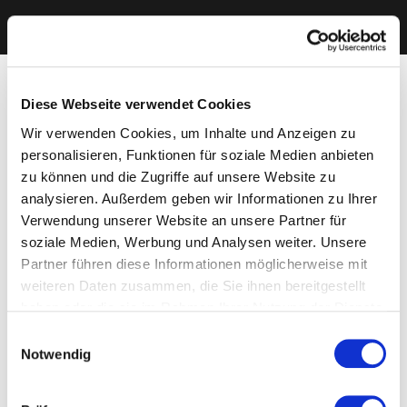
Diese Webseite verwendet Cookies
Wir verwenden Cookies, um Inhalte und Anzeigen zu
personalisieren, Funktionen für soziale Medien anbieten
zu können und die Zugriffe auf unsere Website zu
analysieren. Außerdem geben wir Informationen zu Ihrer
Verwendung unserer Website an unsere Partner für
soziale Medien, Werbung und Analysen weiter. Unsere
Partner führen diese Informationen möglicherweise mit
weiteren Daten zusammen, die Sie ihnen bereitgestellt
haben oder die sie im Rahmen Ihrer Nutzung der Dienste
gesammelt haben. Sie geben Einwilligung zu unseren
Einwilligungsauswahl
Cookies, wenn Sie unsere Webseite weiterhin nutzen.
Notwendig